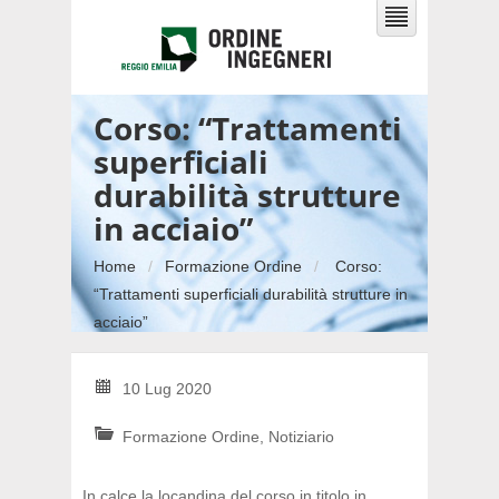
Corso: “Trattamenti
superficiali
durabilità strutture
in acciaio”
Home
Formazione Ordine
Corso:
“Trattamenti superficiali durabilità strutture in
acciaio”
10 Lug 2020
Formazione Ordine
,
Notiziario
In calce la locandina del corso in titolo in