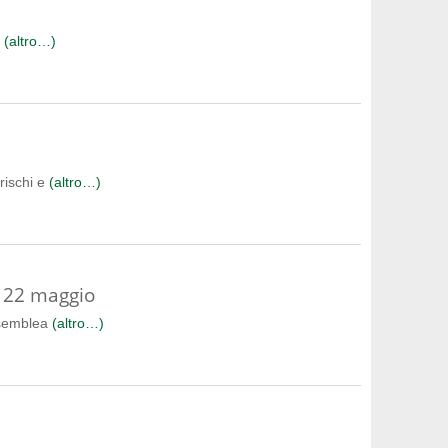
a
(altro…)
rischi e
(altro…)
 22 maggio
ssemblea
(altro…)