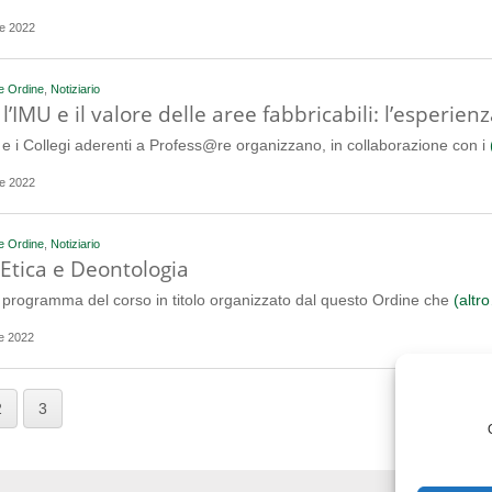
e 2022
e Ordine
,
Notiziario
 l’IMU e il valore delle aree fabbricabili: l’esperi
i e i Collegi aderenti a Profess@re organizzano, in collaborazione con i
e 2022
e Ordine
,
Notiziario
 Etica e Deontologia
il programma del corso in titolo organizzato dal questo Ordine che
(altr
e 2022
2
3