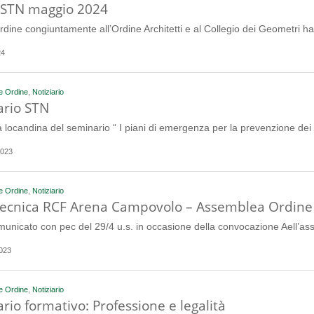
 STN maggio 2024
dine congiuntamente all’Ordine Architetti e al Collegio dei Geometri h
24
e Ordine
,
Notiziario
rio STN
la locandina del seminario “ I piani di emergenza per la prevenzione dei 
2023
e Ordine
,
Notiziario
 tecnica RCF Arena Campovolo – Assemblea Ordine
nicato con pec del 29/4 u.s. in occasione della convocazione Aell’a
023
e Ordine
,
Notiziario
rio formativo: Professione e legalità