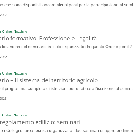
o che sono disponibili ancora alcuni posti per la partecipazione al sem
 2023
e Ordine
,
Notiziario
rio formativo: Professione e Legalità
la locandina del seminario in titolo organizzato da questo Ordine per il
 2023
e Ordine
,
Notiziario
io – Il sistema del territorio agricolo
o il programma completo di istruzioni per effettuare l’iscrizione al semin
2023
e Ordine
,
Notiziario
regolamento edilizio: seminari
i e i Collegi di area tecnica organizzano due seminari di approfondime