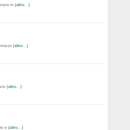
inario in
(altro…)
 7 marzo
(altro…)
ario
(altro…)
nto e
(altro…)