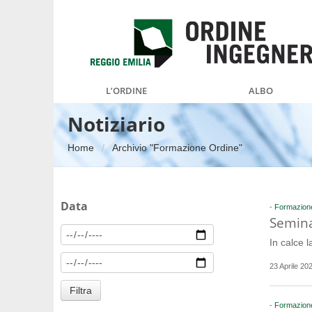
L’ORDINE
ALBO
Notiziario
Home
Archivio "Formazione Ordine"
Data
-
Formazion
Semina
In calce l
23 Aprile 20
-
Formazion