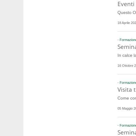
Eventi
Questo Or
18 Aprile 20
-
Formazion
Semina
In calce 
16 Ottobre 
-
Formazion
Visita
Come comu
05 Maggio 2
-
Formazion
Semina