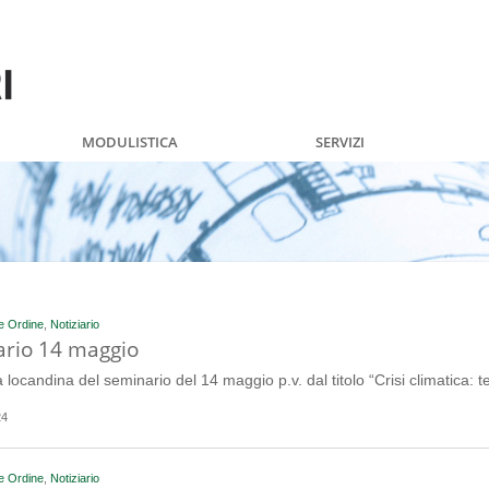
MODULISTICA
SERVIZI
e Ordine
,
Notiziario
rio 14 maggio
a locandina del seminario del 14 maggio p.v. dal titolo “Crisi climatica: 
24
e Ordine
,
Notiziario