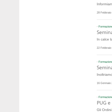
Informiam
28 Febbraio
-
Formazion
Semina
In calce 
22 Febbraio
-
Formazion
Seminar
Inoltriam
16 Gennaio 
-
Formazion
PUG e 
Gli Ordin