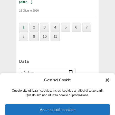
(altro…)
15 Giugno 2026
1
2
3
4
5
6
7
8
9
10
11
Data
Gestisci Cookie
Questo sito utilizza i cookies, inclusi cookies analitici di terze parti.
Questo sito non utilizza cookie di profilazione.
Accetta tutti i cookies
Privacy e Cookie Policy
-
Dichiarazione di