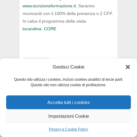
www.iscrizioneformazione.it
. Saranno
riconosciti con il 100% della presenza n.2 CFP.
In calce il programma della visita.
locandina- CORE
INDIETRO
Gestisci Cookie
Questo sito utilizza i cookies, inclusi cookies analitici di terze parti.
Questo sito non utilizza cookie di profilazione.
Privacy e Cookie Policy
-
Dichiarazione di
Accetta tutti i cookies
accessibilità
-
Mappa del sito
Impostazioni Cookie
Privacy e Cookie Policy