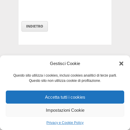
INDIETRO
Privacy e Cookie Policy
-
Dichiarazione di
Gestisci Cookie
accessibilità
-
Mappa del sito
Questo sito utilizza i cookies, inclusi cookies analitici di terze parti.
Questo sito non utilizza cookie di profilazione.
Accetta tutti i cookies
Impostazioni Cookie
Privacy e Cookie Policy