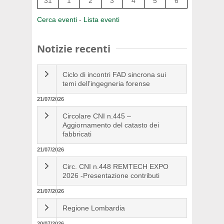
31
1
2
3
4
5
6
Cerca eventi
-
Lista eventi
Notizie recenti
Ciclo di incontri FAD sincrona sui
temi dell’ingegneria forense
21/07/2026
Circolare CNI n.445 –
Aggiornamento del catasto dei
fabbricati
21/07/2026
Circ. CNI n.448 REMTECH EXPO
2026 -Presentazione contributi
21/07/2026
Regione Lombardia
20/07/2026